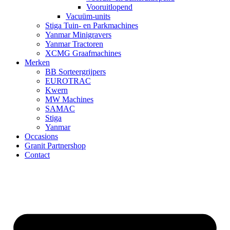
Vooruitlopend
Vacuüm-units
Stiga Tuin- en Parkmachines
Yanmar Minigravers
Yanmar Tractoren
XCMG Graafmachines
Merken
BB Sorteergrijpers
EUROTRAC
Kwern
MW Machines
SAMAC
Stiga
Yanmar
Occasions
Granit Partnershop
Contact