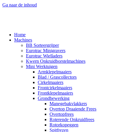
Ga naar de inhoud
Home
Machines
BB Sorteergrijper
Eurotrac Minigravers
Eurotrac Wielladers
Kwern Onkruidborstelmachines
Mini Werktuigen
Armklepelmaaiers
Blad / Grascollectors
Cirkelmaaiers
Frontcirkelmaaiers
Frontklepelmaaiers
Grondbewerking
Manegebakvlakkers
Overtop Draaiende Frees
Overtopfrees
Roterende Onkruidfrees
Rotorkopeggen
Spitfrezen