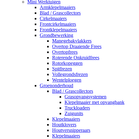
Mini Werktuigen
Armklepelmaaiers
Blad / Grascollectors
Cirkelmaaiers
Frontcirkelmaaiers
Frontklepelmaaiers
Grondbewerking
Manegebakvlakkers
Overtop Draaiende Frees
Overtopfrees
Roterende Onkruidfrees
Rotorkopeggen
Spitfrezen
Vollegrondsfrezen
Wentelploegen
Groenonderhoud
Blad / Grascollectors
Grasopvangsystemen
Klepelmaaier met opvangbank
Truckloaders
Zuigunits
Klepelmaaiers
Houtklovers
Houtversnipperaars
Klepelmaaiers