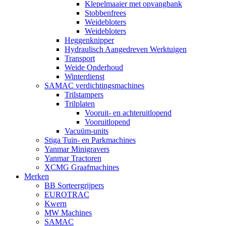
Klepelmaaier met opvangbank
Stobbenfrees
Weidebloters
Weidebloters
Heggenknipper
Hydraulisch Aangedreven Werktuigen
Transport
Weide Onderhoud
Winterdienst
SAMAC verdichtingsmachines
Trilstampers
Trilplaten
Vooruit- en achteruitlopend
Vooruitlopend
Vacuüm-units
Stiga Tuin- en Parkmachines
Yanmar Minigravers
Yanmar Tractoren
XCMG Graafmachines
Merken
BB Sorteergrijpers
EUROTRAC
Kwern
MW Machines
SAMAC