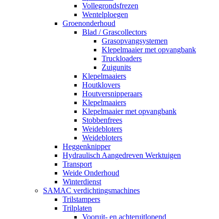
Vollegrondsfrezen
Wentelploegen
Groenonderhoud
Blad / Grascollectors
Grasopvangsystemen
Klepelmaaier met opvangbank
Truckloaders
Zuigunits
Klepelmaaiers
Houtklovers
Houtversnipperaars
Klepelmaaiers
Klepelmaaier met opvangbank
Stobbenfrees
Weidebloters
Weidebloters
Heggenknipper
Hydraulisch Aangedreven Werktuigen
Transport
Weide Onderhoud
Winterdienst
SAMAC verdichtingsmachines
Trilstampers
Trilplaten
Vooruit- en achteruitlopend